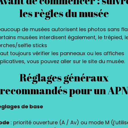
Avant de commencer : suivr
les règles du musée
aucoup de musées autorisent les photos sans fl
rtains musées interdisent également, le trépied, l
rches/selfie sticks
 faut toujours vérifier les panneaux ou les affiches
plicatives, vous pouvez aller sur le site du musée.
Réglages généraux
recommandés pour un AP
églages de base
ode
: priorité ouverture (A / Av) ou mode M (j’utilis