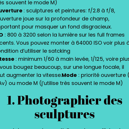
ès souvent le mode M)
uverture
: sculptures et peintures: f/2.8 à f/8,
ouverture joue sur la profondeur de champ,
portant pour masquer un fond disgracieux.
SO
: 800 à 3200 selon la lumière sur les full frames
cents. Vous pouvez monter à 64000 ISO voir plus 
ndition d’utiliser le satcking
itesse
: minimum 1/60 à main levée, 1/125, voire plu
 vous bougez beaucoup, sur une longue focale, il
ut augmenter la vitesse.
Mode
: priorité ouverture 
Av) ou mode M (j’utilise très souvent le mode M)
1. Photographier des
sculptures